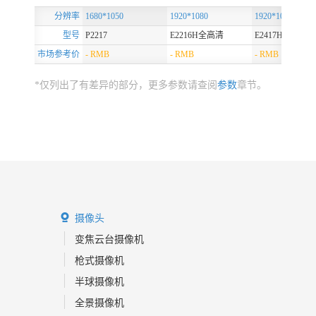
分辨率
1680*1050
1920*1080
1920*1080
型号
P2217
E2216H全高清
E2417H
市场参考价
-
-
-
*仅列出了有差异的部分，更多参数请查阅
参数
章节。

摄像头
变焦云台摄像机
枪式摄像机
半球摄像机
全景摄像机