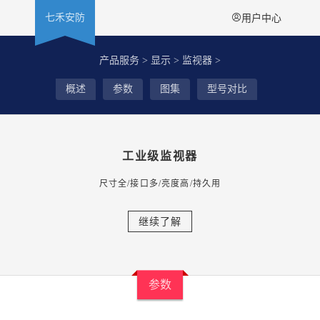
七禾安防

用户中心
产品服务
>
显示
>
监视器
>
概述
参数
图集
型号对比
工业级监视器
尺寸全/接口多/亮度高/持久用
继续了解
参数