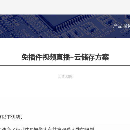
产品服
免插件视频直播+云储存方案
阅读:7393
有以下优势：
改变了行业内IP摄像头有并发观看人数的限制。