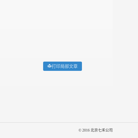
；
打印局部文章
© 2016
北京七禾公司